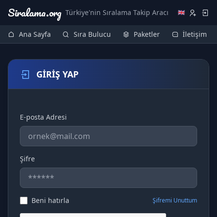
Siralama.org
Türkiye'nin Sıralama Takip Aracı
🇬🇧
Ana Sayfa
Sıra Bulucu
Paketler
İletişim
GİRİŞ YAP
E-posta Adresi
Şifre
Beni hatırla
Şifremi Unuttum